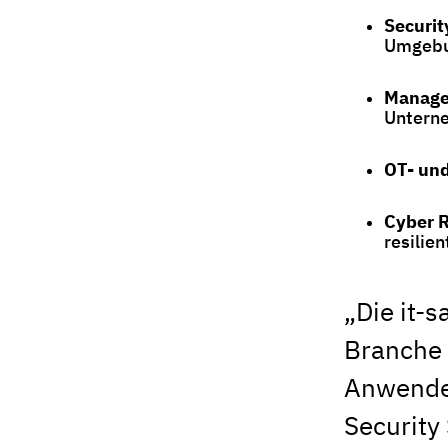
Securit
Umgeb
Managed
Unterne
OT- und
Cyber R
resilie
„Die it-s
Branche 
Anwender
Security