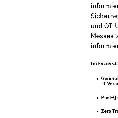
informie
Sicherhe
und OT-U
Messesta
informie
Im Fokus st
Generat
IT-Vera
Post-Q
Zero Tr