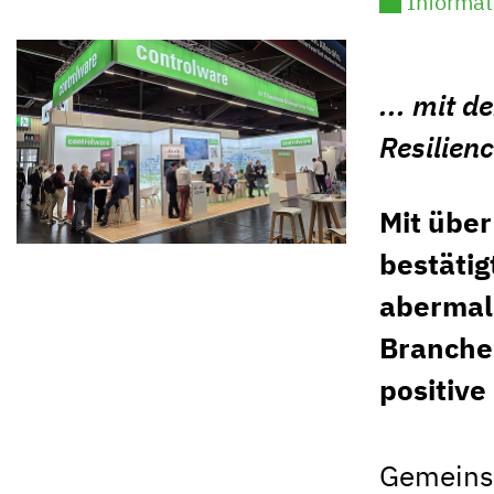
Informat
... mit 
Resilien
Mit übe
bestätig
abermals
Branche.
positive
Gemeinsa